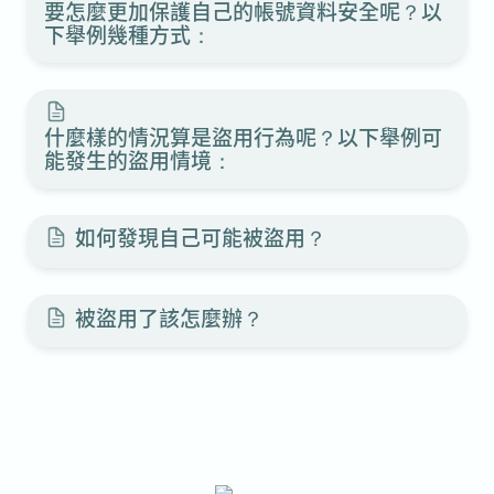
幾種方式：
要怎麼更加保護自己的帳號資料安全呢？以
下舉例幾種方式：
什麼樣的情況算是盜用行為呢？以下舉例可能發生
的盜用情境：
什麼樣的情況算是盜用行為呢？以下舉例可
能發生的盜用情境：
如何發現自己可能被盜用？
如何發現自己可能被盜用？
被盜用了該怎麼辦？
被盜用了該怎麼辦？