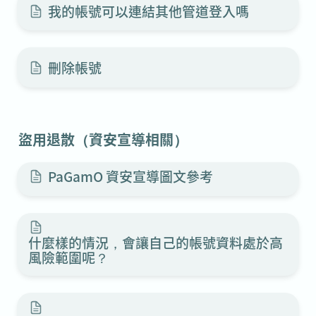
我的帳號可以連結其他管道登入嗎
刪除帳號
刪除帳號
盜用退散（資安宣導相關）
PaGamO 資安宣導圖文參考
PaGamO 資安宣導圖文參考
什麼樣的情況，會讓自己的帳號資料處於高風險範
圍呢？
什麼樣的情況，會讓自己的帳號資料處於高
風險範圍呢？
要怎麼更加保護自己的帳號資料安全呢？以下舉例