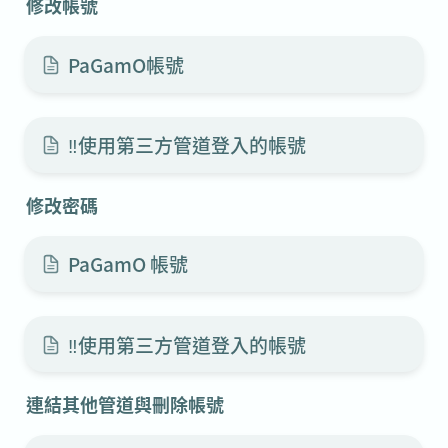
修改帳號
PaGamO帳號
PaGamO帳號
‼️使用第三方管道登入的帳號
‼️使用第三方管道登入的帳號
修改密碼
PaGamO 帳號
PaGamO 帳號
‼️使用第三方管道登入的帳號
‼️使用第三方管道登入的帳號
連結其他管道與刪除帳號
我的帳號可以連結其他管道登入嗎