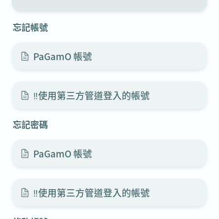
忘記帳號
PaGamO 帳號
PaGamO 帳號
‼️使用第三方管道登入的帳號
‼️使用第三方管道登入的帳號
忘記密碼
PaGamO 帳號
PaGamO 帳號
‼️使用第三方管道登入的帳號
‼️使用第三方管道登入的帳號